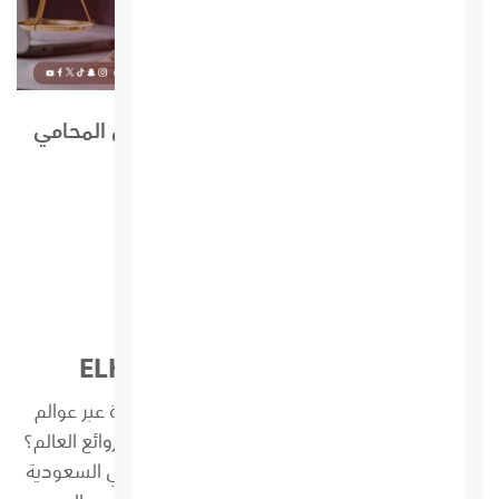
أفضل محامي في مكة المكرمة تعرف علي المحامي
المفضل لك الأن
مجلة دوج ELHudj EMagazine
نبذة عن مجلة الهودج مجلة الهودج: رحلةٌ ساحرة عبر عوالم
السياحة! هل تبحث عن مغامرةٍ جديدةٍ لاكتشاف روائع العالم؟
هل تُريد التعرّف على أجمل الوجهات السياحية في السعودية