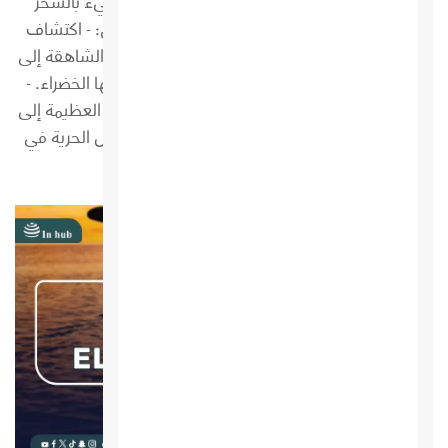
والعالم؟ مجلة الهودج هي بوابتك نحو عالمٍ مليء بالسحر
والإلهام! مع مجلة الهودج الشهرية، ستتمكن من: - اكتشاف
وجهات سياحية ساحرة في السعودية، من جبالها الشاهقة إلى
شواطئها الخلابة، ومن مدنها التاريخية إلى واحاتها الخضراء. -
استكشاف عجائب الدنيا السبع، من أهرامات مصر العظيمة إلى
سور الصين العظيم، ومن تاج محل الهند إلى تمثال الحرية في
ا...