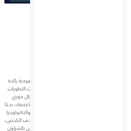
مجلة دوج ELHudj EMagazine
مجلة Economic
مجلة Economic بالعربي هي مجلة اقتصادية سعودية رائدة
تهدف إلى تقديم تحليلات معمقة وشاملة لأحدث التطورات
الاقتصادية المحلية والعالمية. تصدر المجلة بشكل دوري
وتغطي مجموعة واسعة من المواضيع المتعلقة بالاقتصاد، بدءًا
من السياسات المالية والنقدية إلى ريادة الأعمال والتكنولوجيا
الاقتصادية. تقدم Economic محتوى متميز يستهدف الباحثين،
الأكاديميين، ورجال الأعمال، بالإضافة إلى المهتمين بالشؤون