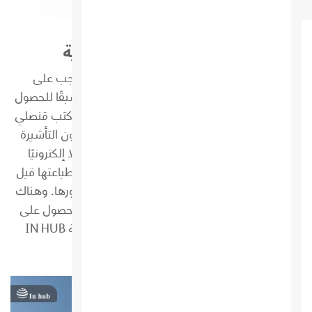
استخراج التأشيرات السياحية
نبذة عن قسم استخراج التأشيرات السياحية يجب على
المسافرين الراغبين في دخول بلد آخر التقديم مسبقًا للحصول
على ما يسمى بالتأشيرة، ويمكن ذلك من خلال مكتب قنصلي
أو عن طريق البريد أو عبر الإنترنت. ويمكن أن تكون التأشيرة
الحديثة ملصقًا أو ختمًا في جواز السفر، أو سجلًا إلكترونيًا
للترخيص، أو وثيقة منفصلة يمكن لمقدم الطلب طباعتها قبل
الدخول وإصدارها عند الدخول إلى الدولة التي يزورها. وهناك
بعض البلدان لا تفرض على الزوار تقديم طلب للحصول على
تأشيرة قبل الزيارات القصيرة. ولأن مركز السياحة IN HUB
يسعي دو...