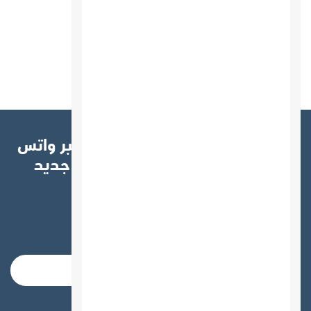
اشترك الآن في النشرة البريدية عبر واتس
آب أو البريد الإلكتروني ليصلك جديد
المقالات والعروض
البريد الإلكتروني