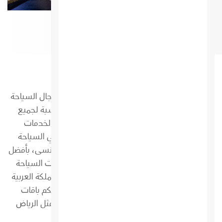
الباقات السياحية
موقع مركز السياحة IN HUB هو موقع رائد في مجال السياحة
والسفر، يقدم لكم باقات سياحية متنوعة ومناسبة لجميع
الأذواق والميزانيات، نحن نهتم بتوفير أفضل الخدمات
والعروض لعملائنا الكرام، سواء كانوا يرغبون في السياحة
المحلية أو العالمية، ونضمن لكم تجربة سياحية لا تنسى، بأفضل
الأسعار وأعلى مستوى من الجودة والراحة. باقات السياحة
المحلية إذا كنتم تريدون اكتشاف جمال وتنوع المملكة العربية
السعودية، فإن مركز السياحة IN HUB يقدم لكم باقات
سياحية تشمل أشهر وأجمل الوجهات المحلية، مثل الرياض
وجدة والمدينة المنورة...