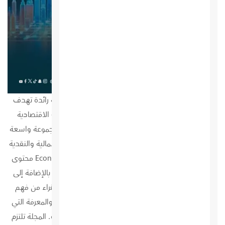
مجلة Economic بالعربي هي مجلة اقتصادية سعودية رائدة تهدف
إلى تقديم تحليلات معمقة وشاملة لأحدث التطورات الاقتصادية
المحلية والعالمية. تصدر المجلة بشكل دوري وتغطي مجموعة واسعة
من المواضيع المتعلقة بالاقتصاد، بدءًا من السياسات المالية والنقدية
إلى ريادة الأعمال والتكنولوجيا الاقتصادية. تقدم Economic محتوى
متميز يستهدف الباحثين، الأكاديميين، ورجال الأعمال، بالإضافة إلى
المهتمين بالشؤون الاقتصادية. وتهدف إلى تمكين القراء من فهم
الديناميكيات الاقتصادية المعقدة وتزويدهم بالأدوات والمعرفة التي
تساعدهم على اتخاذ قرارات استثمارية وتجارية مستنيرة. المجلة تلتزم