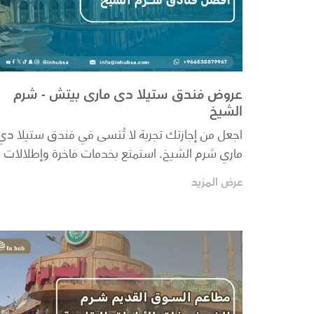
عروض فندق ستيلا دى مارى بيتش - شرم
الشيخ
اجعل من إجازتك تجربة لا تُنسى في فندق ستيلا دي
ماري شرم الشيخ. استمتع بخدمات فاخرة وإطلالات
خلابة عل...
عرض المزيد