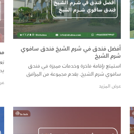
أفضل فندق في شرم الشيخ فندق سافوي
مط
شرم الشيخ
تع
استمتع بإقامة فاخرة وخدمات مميزة في فندق
يح
سافوي شرم الشيخ. يقدم مجموعة من المرافق
الم
الترفيهية التي تجعل...
عر
عرض المزيد