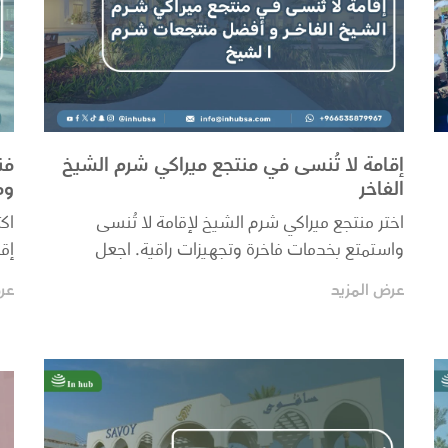
إقامة لا تُنسى في منتجع ميراكي شرم الشيخ
فن
الفاخر
وم
اختر منتجع ميراكي شرم الشيخ لإقامة لا تُنسى
اك
واستمتع بخدمات فاخرة وتجهيزات راقية. اجعل
إقا
عطلتك في شرم ا...
و..
عرض المزيد
عر