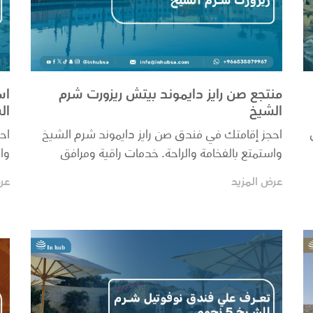
منتجع صن رايز دايموند بيتش ريزورت شرم
اس
الشيخ
ال
احجز إقامتك في فندق صن رايز دايموند شرم الشيخ
اح
واستمتع بالفخامة والراحة. خدمات راقية ومرافق
وا
متميزة تن...
عل
عرض المزيد
عر