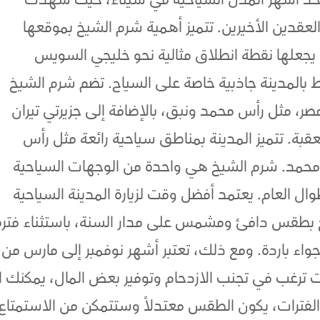
حد أشهر المدن السياحية في سيناء، حيث شهدت
لعقدين الأخيرين. تتميز أهمية شرم الشيخ بموقعها
ما يجعلها نقطة انطلاق مثالية نحو خليجي السويس
يط بالمدينة جاذبية خاصة على السياح. تضم شرم الشيخ
صر، مثل رأس محمد ونبق، بالإضافة إلى جزيرتي تيران
قبة. تتميز المدينة بمناطق سياحية رائعة مثل رأس
محمد. شرم الشيخ هي واحدة من الوجهات السياحية
طوال العام. يعتمد أفضل وقت لزيارة المدينة السياحية
 بطقس دافئ ومشمس على مدار السنة، باستثناء فترة
جواء باردة. ومع ذلك، تعتبر أشهر نوفمبر إلى مارس من أ
كنت ترغب في تجنب الازدحام وتوفير بعض المال، يمكنك 
 الفترات، يكون الطقس معتدلاً وستتمكن من الاستمتاع