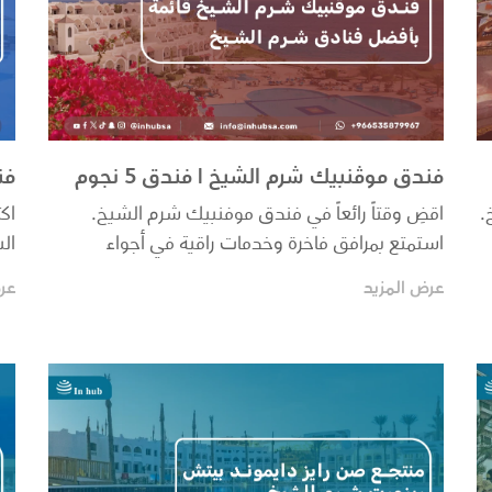
فندق موڤنبيك شرم الشيخ | فندق 5 نجوم
فن
.
اقضِ وقتاً رائعاً في فندق موفنبيك شرم الشيخ.
اك
استمتع بمرافق فاخرة وخدمات راقية في أجواء
ال
هادئة.احجز إق...
وال
عرض المزيد
عر