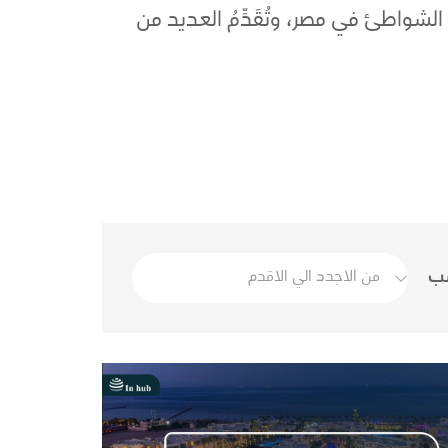
 الشواطئ في مصر، وتُقَدِّمُ العديد من
سب